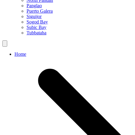
North Pandan
Panglao
Puerto Galera
Siguijor
Sogod Bay
Subic Bay
Tubbataha
Home