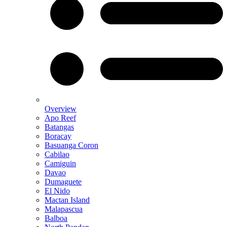
Overview
Apo Reef
Batangas
Boracay
Basuanga Coron
Cabilao
Camiguin
Davao
Dumaguete
El Nido
Mactan Island
Malapascua
Balboa